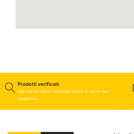
Prodotti verificati
Ogni pezzo viene controllato prima di uscire dal
magazzino.