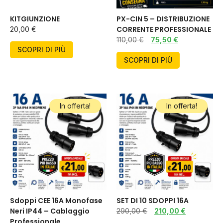
KITGIUNZIONE
PX-CIN 5 – DISTRIBUZIONE
CORRENTE PROFESSIONALE
20,00
€
110,00
€
75,50
€
SCOPRI DI PIÙ
SCOPRI DI PIÙ
In offerta!
In offerta!
Sdoppi CEE 16A Monofase
SET DI 10 SDOPPI 16A
Neri IP44 – Cablaggio
290,00
€
210,00
€
Professionale