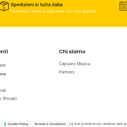
Spedizioni in tutta italia
Spedizioni rapide in tutta italia con reso gratuito
enti
Chi siamo
Capuano Musica
sti
Partners
ione
rali
o (Privati)
Le tue preferenze relative alla p
Cookie Policy
Termini e Condizioni