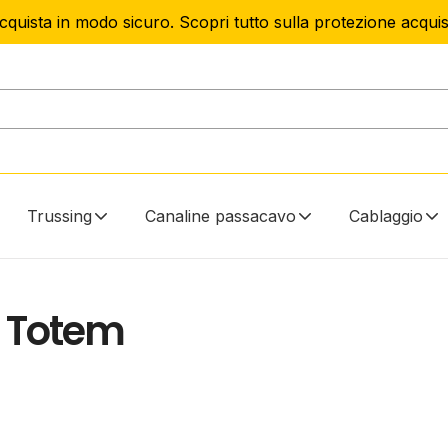
cquista in modo sicuro. Scopri tutto sulla protezione acquist
Trussing
Canaline passacavo
Cablaggio
i Totem