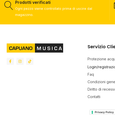
Prodotti verificati
Ogni pezzo viene controllato prima di uscire dal
magazzino.
Servizio Cli
Protezione acqui
Login/registraz
Faq
Condizioni gene
Diritto di recess
Contatti
Privacy Policy