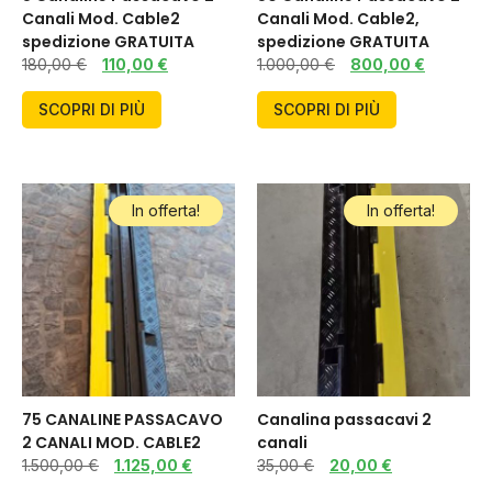
Canali Mod. Cable2
Canali Mod. Cable2,
spedizione GRATUITA
spedizione GRATUITA
180,00
€
110,00
€
1.000,00
€
800,00
€
SCOPRI DI PIÙ
SCOPRI DI PIÙ
In offerta!
In offerta!
75 CANALINE PASSACAVO
Canalina passacavi 2
2 CANALI MOD. CABLE2
canali
1.500,00
€
1.125,00
€
35,00
€
20,00
€