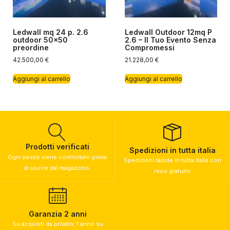
Ledwall mq 24 p. 2.6
Ledwall Outdoor 12mq P
outdoor 50×50
2.6 – Il Tuo Evento Senza
preordine
Compromessi
42.500,00
€
21.228,00
€
Aggiungi al carrello
Aggiungi al carrello
Prodotti verificati
Spedizioni in tutta italia
Ogni pezzo viene controllato prima
Spedizioni rapide in tutta italia con
di uscire dal magazzino.
reso gratuito
Garanzia 2 anni
Su acquisti da privato; 1 anno su