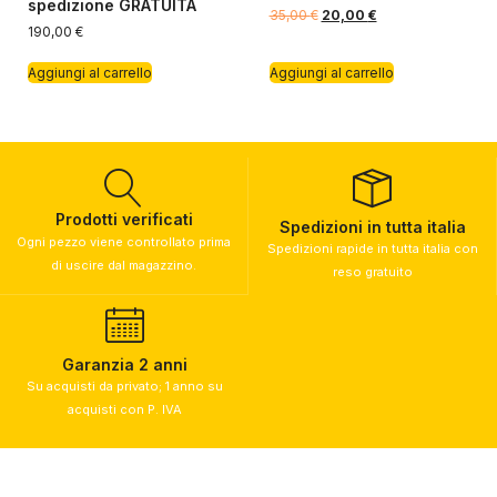
spedizione GRATUITA
35,00
€
20,00
€
190,00
€
Aggiungi al carrello
Aggiungi al carrello
Prodotti verificati
Spedizioni in tutta italia
Ogni pezzo viene controllato prima
Spedizioni rapide in tutta italia con
di uscire dal magazzino.
reso gratuito
Garanzia 2 anni
Su acquisti da privato; 1 anno su
acquisti con P. IVA​