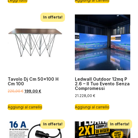
Leggi tutto
Aggiungi al carrello
In offerta!
Tavolo Dj Cm 50×100 H
Ledwall Outdoor 12mq P
Cm 100
2.6 – Il Tuo Evento Senza
Compromessi
220,00
€
199,00
€
21.228,00
€
Aggiungi al carrello
Aggiungi al carrello
In offerta!
In offerta!