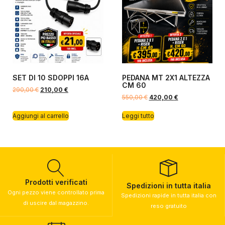
SET DI 10 SDOPPI 16A
PEDANA MT 2X1 ALTEZZA
CM 60
290,00
€
210,00
€
550,00
€
420,00
€
Aggiungi al carrello
Leggi tutto
Prodotti verificati
Spedizioni in tutta italia
Ogni pezzo viene controllato prima
Spedizioni rapide in tutta italia con
di uscire dal magazzino.
reso gratuito