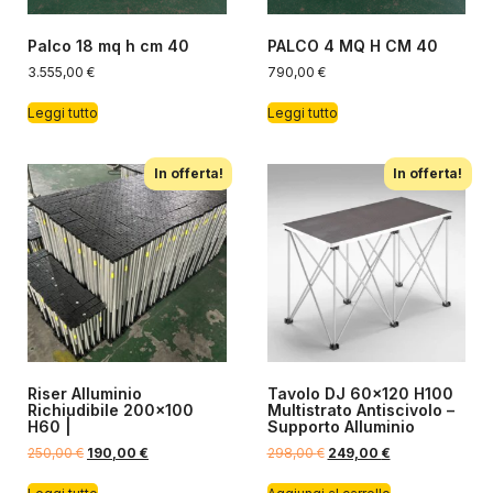
Palco 18 mq h cm 40
PALCO 4 MQ H CM 40
3.555,00
€
790,00
€
Leggi tutto
Leggi tutto
In offerta!
In offerta!
Riser Alluminio
Tavolo DJ 60×120 H100
Richiudibile 200×100
Multistrato Antiscivolo –
H60 |
Supporto Alluminio
250,00
€
190,00
€
298,00
€
249,00
€