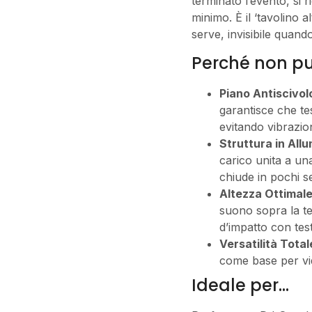
terminato l’evento, si
minimo. È il ‘tavolino 
serve, invisibile quando
Perché non p
Piano Antiscivo
garantisce che te
evitando vibrazion
Struttura in Allu
carico unita a una
chiude in pochi s
Altezza Ottimal
suono sopra la te
d’impatto con test
Versatilità Total
come base per vid
Ideale per…