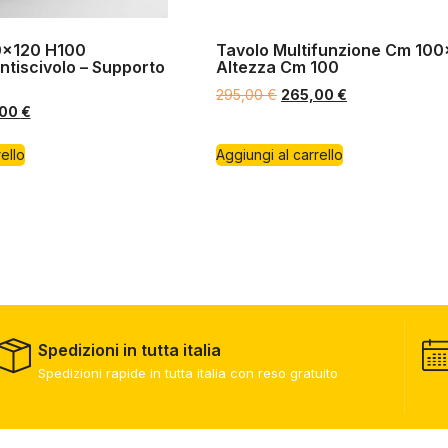
0×120 H100
Tavolo Multifunzione Cm 10
ntiscivolo – Supporto
Altezza Cm 100
295,00
€
265,00
€
,00
€
ello
Aggiungi al carrello
Spedizioni in tutta italia
Spedizioni rapide in tutta italia con reso gratuito