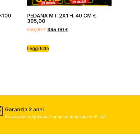
0×100
PEDANA MT. 2X1 H. 40 CM €.
395,00
550,00
€
395,00
€
Leggi tutto
Garanzia 2 anni
Su acquisti da privato; 1 anno su acquisti con P. IVA​