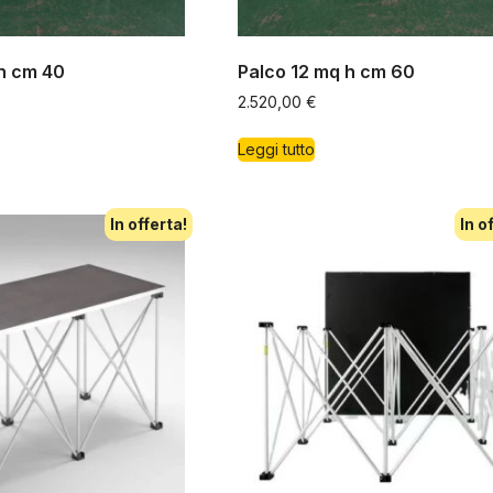
h cm 40
Palco 12 mq h cm 60
2.520,00
€
Leggi tutto
In offerta!
In o