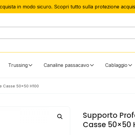
cquista in modo sicuro. Scopri tutto sulla protezione acquist
Trussing
Canaline passacavo
Cablaggio
i e Casse 50×50 H100
Supporto Profe
Casse 50×50 