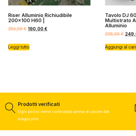
Riser Alluminio Richiudibile
Tavolo DJ 6
200×100 H60 |
Multistrato A
Alluminio
250,00
€
190,00
€
298,00
€
249
Leggi tutto
Aggiungi al carr
Prodotti verificati
Ogni pezzo viene controllato prima di uscire dal
magazzino.