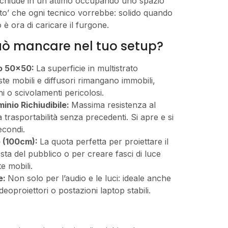
 richiude in un attimo occupando uno spazio
alto’ che ogni tecnico vorrebbe: solido quando
 è ora di caricare il furgone.
uò mancare nel tuo setup?
lo 50×50:
La superficie in multistrato
ste mobili e diffusori rimangano immobili,
i o scivolamenti pericolosi.
minio Richiudibile:
Massima resistenza al
 trasportabilità senza precedenti. Si apre e si
econdi.
e (100cm):
La quota perfetta per proiettare il
sta del pubblico o per creare fasci di luce
e mobili.
e:
Non solo per l’audio e le luci: ideale anche
eoproiettori o postazioni laptop stabili.