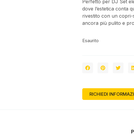
Perfetto per DJ Set el
dove l’estetica conta q
rivestito con un copri
ancora più pulito e pr
Esaurito
RICHIEDI INFORMAZ
P